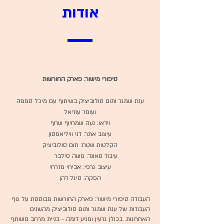
אודות
סיפורי מישור: פארק החורשות
ענת שמגר ותום סולוביציק בשיתוף עם מיכל סממה
ועומר עוזיאל
וידאו: נעה שמחיוף שחף
עיצוב אתר: דני וויליאמסון
הקלטות שטח: תום סולוביציק
עיבוד סאונד: משה סילבר
עיצוב גרפי: אביחי מזרחי
הפקה: סיגל דהן
העבודה סיפורי מישור: פארק החורשות מבוססת על גוף
העבודות של ענת שמגר ותום סולוביציק מהשנים
האחרונות. בכולן גרעין ומניע דומה - בניית מרחב משותף