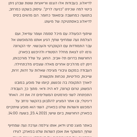
לדיאלוג. בעבודות אלו הצגנו ווריאציות שונות שבהן ניתן
ביטוי למה שכינינו "כניעה לריק". עיסוק בשקט כמרחב,
בתנועה כמחשבה ובסאונד כחומר. הם מהווים בסיס
לדיאלוג באסתטיקה של מיעוט.
שיתוף הפעולה עם מיכל סממה ועומר עוזיאל, ועם
הצלמת נעה שמחיוף שחף, הניע אותנו מהמופשט אל
עבר התמודדות עם הקונקרטי והעכשווי. ימי הקורונה
גרמו לנו לצאת מחלל הסטודיו ולהיפגש בפארק
החורשות בדרום תל-אביב. החוץ, על שלל מורכבותו,
זימן לנו מהלכים אחרים מאלה שצפינו מלכתחילה.
העבודה במקום ציבורי מציפה שאלות על זהות, זרות,
שייכות, פוליטיות, נוכחות ותקשורת.
לאורך התקופה בה נפגשנו, קיומו של מופע, במובנו
הפשוט, טרום קורונה, לא היה ודאי. מתוך כך, העבודה
התפתחה לשני פורמטים המשלימים זה את זה. האחד
דיגיטלי, ובו אתר המציע להתבונן בהקשר נרחב על
המפגש והשהות שלנו בפארק. השני הוא מופע שיתקיים
בפארק החורשות, ביום שישי,
23.4.2021
, בשעה 14:00.
באתר מוצג סרט וידאו, אותו צילמה וערכה נעה שמחיוף
שחף, המשקף את אופן השהות שלנו בפארק; לצידו