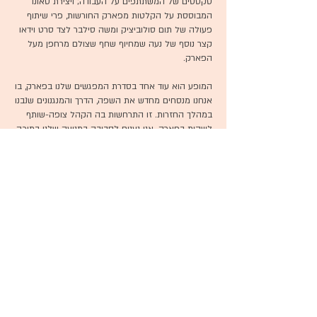
טקסטים של המשתתפים על העבודה; ויצירת סאונד
המבוססת על הקלטות מפארק החורשות, פרי שיתוף
פעולה של תום סולוביציק ומשה סילבר לצד סרט וידאו
קצר נוסף של נעה שמחיוף שחף שצולם מרחפן מעל
הפארק.
המופע הוא עוד אחד בסדרת המפגשים שלנו בפארק, בו
אנחנו מנסחים מחדש את השפה, הדרך והמנגנונים שנבנו
במהלך החזרות. זו התרחשות בה הקהל צופה-שותף
לשהות בפארק. אנו נענים לסביבה בתנועה שלנו בתוכה,
מונעים על ידה. זזים ומוזזים על ידה. נותנים ומקבלים
מגע. מרחיבים את הטריטוריה שלנו, כדי להיות בינינו.
להיות בין אובייקט לסובייקט. להבנות הויה שלישית בה
אין אני, אין אתה, אין אנחנו, אבל בינינו נבנה בין לבין
שמניע אותנו.
Join our mailing list