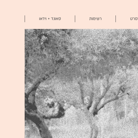
 סרט
רשימות
סאונד + וידאו